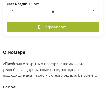
Дети младше 18 лет:
Забронировать
O номере
«Плейгрин с открытым пространством» — это
уединённые двухэтажные коттеджи, идеально
подходящие для тихого и уютного отдыха. Высокие
панорамные окна наполняют гостиную в пастельных
Здесь так приятно проводить вечера у камина, любуясь
тонах естественным светом, создавая ощущение
Показать
пламенеющим закатом и наслаждаясь изысканными
праздника, покоя и глубокого умиротворения.
блюдами от шеф-повара. А берег Волги и тропинки
Заповедного леса станут идеальным местом для