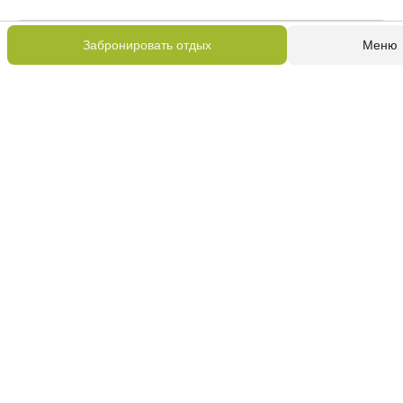
Двуспальная кровать
Забронировать отдых
Меню
Одна двуспальная кровать размером 160 м x 200 см
Односпальные кровати
Четыре односпальных кроватей размером 90 м
x 200 см
Оснащение номера
Две ванных комнаты
Кухня