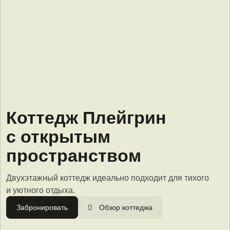
Коттедж Плейгрин
Сбросить
Применить
с открытым
пространством
Двухэтажный коттедж идеально подходит для тихого
и уютного отдыха.
Забронировать
Обзор коттеджа