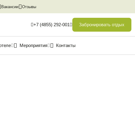
Вакансии
Отзывы
Забронировать отдых
+7 (4855) 292-001
+7 (4855) 292-001
отеле
Мероприятия
Контакты
re@koprino.biz
прино
Свадьбы
Ярославская
Конференции
область
ритории
Написать в Max
чат
посещение
ие с
и
рея