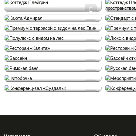
Коттедж Плейгрин
Коттедж
открыты
Меню
Каюта Адмирал
Стандар
Кинг
Премиум с террасой с
Премиум
видом на лес Твин
видом н
Полулюкс с видом на лес
Люкс с 
Ресторан «Калита»
Рестора
Бассейн
Бассейн
Римская баня
Русская
Фитобочка
Меропр
Конференц-зал «Суздаль»
Конфере
«Яросл