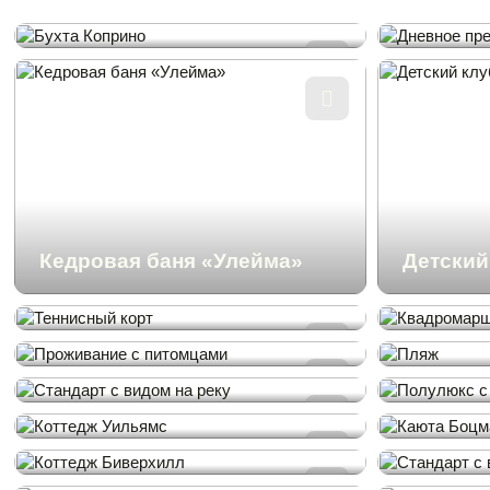
Об отеле
Тренажерный зал
Документы
Бухта Коприно
Дневное
Отзывы
Мероприятия
Контакты
Фильтр 
+7 (4855) 292-001
Кедровая баня «Улейма»
Детский
re@koprino.biz
Теннисный корт
Квадро
Ярославская область
Проживание с питомцами
Пляж
Написать в Max чат
Стандарт с видом на реку
Полулюк
Коттедж Уильямс
Каюта 
Коттедж Биверхилл
Стандар
Твин