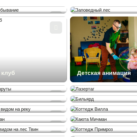
Русская баня
Квадромаршруты
 пребывание
Заповедный лес
Рядом с н
Термальная зона
Лазертаг
Вакансии
Все для детей
Прокат
оборудования
Блог
Тренажерный зал
Бильярд
Документ
вакансий
 клуб
Детская анимация
маршруты
Лазертаг
Бильярд
с с видом на реку
Коттедж Вилла
Боцман
Каюта Мичман
т с видом на лес
Коттедж Примроз