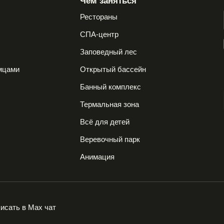
Чем заняться
Рестораны
Сбросить
Применить
СПА-центр
е
Заповедный лес
мцами
Открытый бассейн
Банный комплекс
Термальная зона
Всё для детей
Веревочный парк
Анимация
исать в Max чат