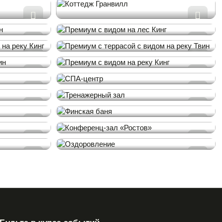
Коттедж Гранвилл
 лес
Премиум с видом на лес
Кинг
 с
Премиум с террасой с
видом на реку Твин
 реку
Премиум с видом на реку
Кинг
СПА-центр
Тренажерный зал
Финская баня
строма»
Конференц-зал «Ростов»
Оздоровление