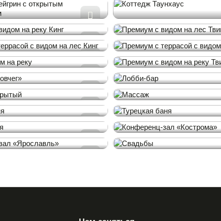
 Плейгрин с
Коттедж Таунхаус
м пространством
т с видом на реку
Премиум с видом на
Твин
 с террасой с
Премиум с террасой
а лес Кинг
видом на реку Кинг
видом на реку
Премиум с видом на
Твин
н «Ковчег»
Лобби-бар
 открытый
Массаж
 баня
Турецкая баня
иятия
Конференц-зал «Ко
нц-зал
Свадьбы
авль»