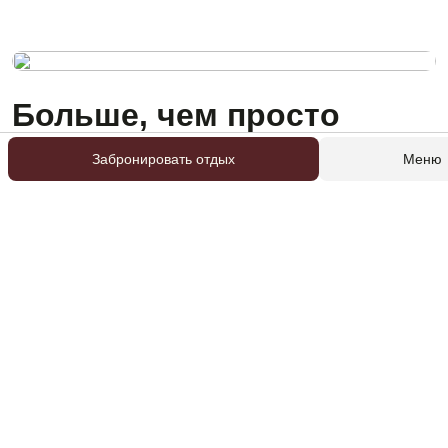
Больше, чем просто
отель
Забронировать отдых
Меню
Забота о здоровье
: восстанавливайте силы в
нашем СПА-центре и русской бане.
Радость для детей
: маленькие гости с
удовольствием проводят время в детском клубе под
присмотром опытных аниматоров.
Активность и драйв
: центр проката предлагает
инвентарь для прогулок и водных развлечений.
Гастрономическое удовольствие
: рестораны
отеля радуют изысканными блюдами и
панорамными видами.