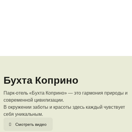
Карта территории
Дневное посещение (недоступно летом)
Для питом
Меню
Забр
Забронировать отдых
+7 (4855) 292-001
Меню
Главная
кции
Оздоровление
Инфраструктура
Развлечения
Об о
Новый 2027 год
Проживание
Бухта Коприно
Спецпредложения
Парк-отель «Бухта Коприно» — это гармония природы и
Оздоровление
современной цивилизации.
В окружении заботы и красоты здесь каждый чувствует
Инфраструктура
себя уникальным.
Развлечения
Смотреть видео