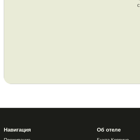
с
Навигация
Об отеле
Проживание
Бухта Коприно