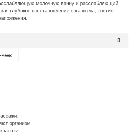
расслабляющую молочную ванну и расслабляющий
ивая глубокое восстановление организма, снятие
ами
напряжения.
ы
-меню
анна
чаше из мангового дерева, наполненной молоком
лами, а также витаминами А, Е, F мягко очищает
одготавливает эпидермис к последующим процедурам,
 умиротворения и комфорта.
а с помощью скраба «Апельсин и корица»
ж тела общий расслабляющий
 массаж с базовым массажным маслом:
ассажи,
ое напряжение и усталость;
яют организм
циркуляцию и питание тканей;
 красоту