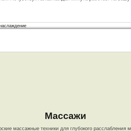
стимулирует ли
гармонизирует 
Шаг 4. Завершающ
ское наслаждение
Массажи
рские массажные техники для глубокого расслабления 