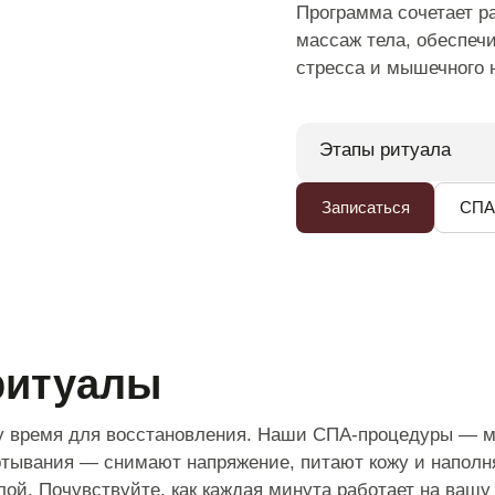
Программа сочетает 
Русская баня
Квадромаршруты
массаж тела, обеспеч
Рядом с н
стресса и мышечного 
Термальная зона
Лазертаг
Вакансии
Все для детей
Прокат
оборудования
Блог
Этапы ритуала
Тренажерный зал
Бильярд
Документ
Записаться
СПА
Шаг 1. Молочная в
Ноги омываются в 
с натуральными мас
и смягчает кожу,п
создаёт атмосферу
Шаг 2. Пилинг тел
вакансий
ритуалы
Шаг 3. СПА-масса
Профессиональный
у время для восстановления. Наши СПА-процедуры — м
снимает мышечн
ртывания — снимают напряжение, питают кожу и наполн
улучшает микро
ой. Почувствуйте, как каждая минута работает на вашу