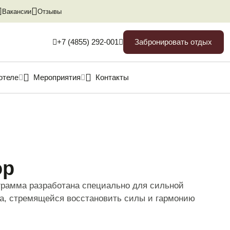
Вакансии
Отзывы
Забронировать отдых
+7 (4855) 292-001
+7 (4855) 292-001
отеле
Мероприятия
Контакты
re@koprino.biz
прино
Свадьбы
Ярославская
Конференции
область
ритории
Написать в Max
ор
чат
посещение
грамма разработана специально для сильной
ие с
а, стремящейся восстановить силы и гармонию
и
рея