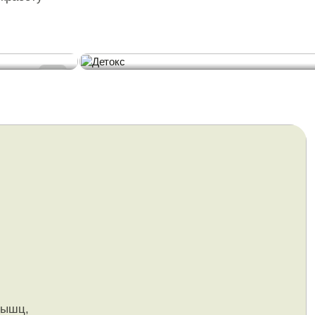
мфодренаж и вывод токсинов;
эмоциональное состояние.
ий уход
Детокс
мышц,